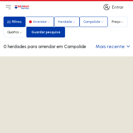
Entrar
Abri menu principal
Logo
Ir para página inicial
Entrar
Filtros
Arrendar
Herdade
Campolide
Preço
Filtros
Quartos
Guardar pesquisa
Guardar pesquisa
Mais recente
0 herdades para arrendar em Campolide