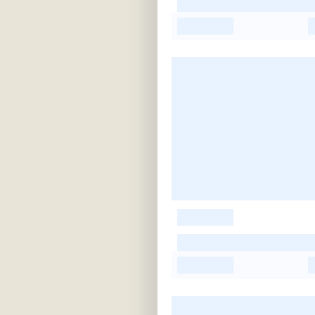
-
-
-
-
-
-
-