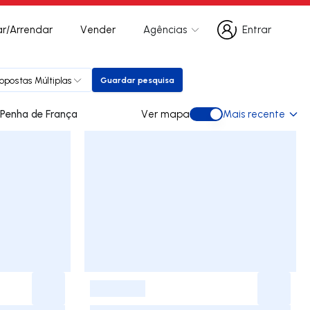
r/Arrendar
Vender
Agências
Entrar
Entrar
opostas Múltiplas
Guardar pesquisa
Guardar pesquisa
des para arrendar em Penha de França
Ver mapa
Mais recente
Ver mapa
-