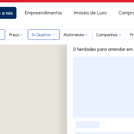
e a nós
Empreendimentos
Imóveis de Luxo
Compra
Preço
5+ Quartos
Multimédia
Campanhas
Pr
0 herda
Lista de Imóveis
-