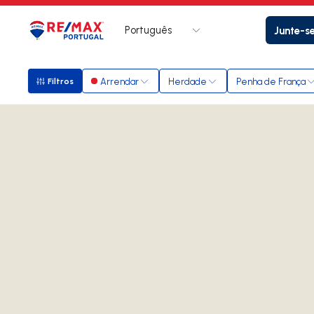
Português
Junte-s
Logo
Ir para página inicial
Arrendar
Herdade
Penha de França
Filtros
Filtros