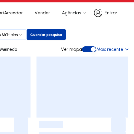
r/Arrendar
Vender
Agências
Entrar
Entrar
 Múltiplas
Guardar pesquisa
Guardar pesquisa
 para arrendar em Meinedo
Ver mapa
Mais recente
Ver mapa
-