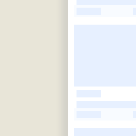
-
-
-
-
-
-
-