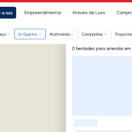
e a nós
Empreendimentos
Imóveis de Luxo
Compra
eço
2+ Quartos
Multimédia
Campanhas
Propostas
0 herdades
Lista de Imóveis
-