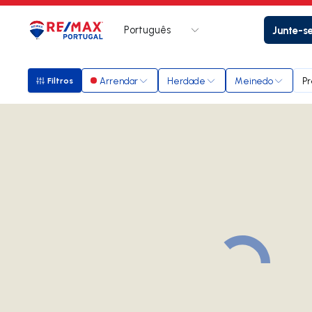
Português
Junte-s
Logo
Ir para página inicial
Arrendar
Herdade
Meinedo
Pr
Filtros
Filtros