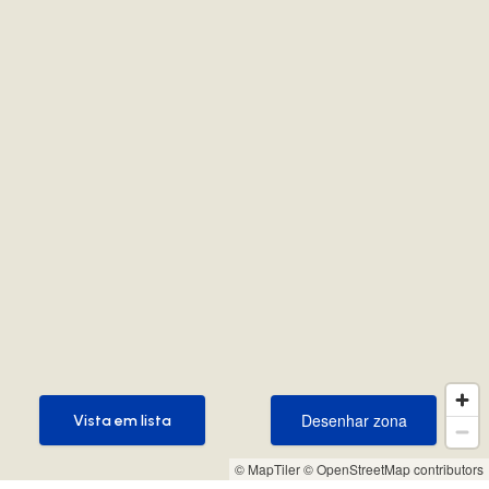
Desenhar zona
Vista em lista
Desenhar zona
Vista em lista
© MapTiler
© OpenStreetMap contributors