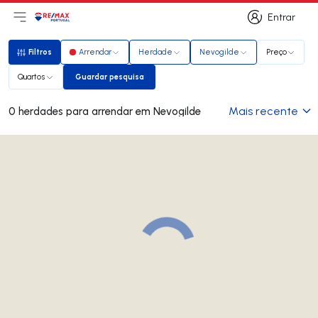
Entrar
Abri menu principal
Logo
Ir para página inicial
Entrar
Filtros
Arrendar
Herdade
Nevogilde
Preço
Filtros
Quartos
Guardar pesquisa
Guardar pesquisa
Mais recente
0 herdades para arrendar em Nevogilde