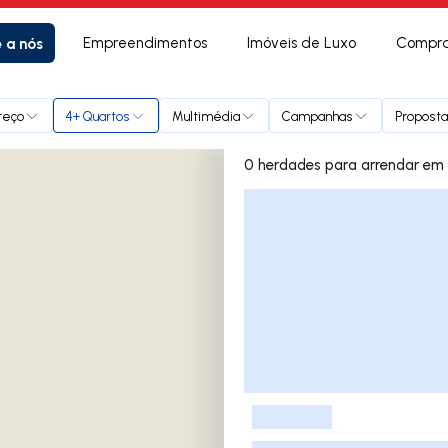
e a nós
Empreendimentos
Imóveis de Luxo
Compra
reço
4+ Quartos
Multimédia
Campanhas
Proposta
0 herdades
Lista de Imóveis
-