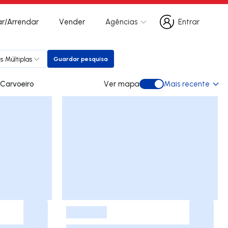
r/Arrendar
Vender
Agências
Entrar
Entrar
s Múltiplas
Guardar pesquisa
Guardar pesquisa
 para arrendar em Carvoeiro
Ver mapa
Mais recente
Ver mapa
-