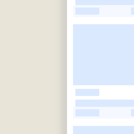
-
-
-
-
-
-
-