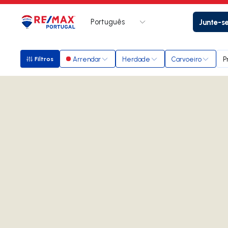
Português
Junte-s
Logo
Ir para página inicial
Arrendar
Herdade
Carvoeiro
P
Filtros
Filtros