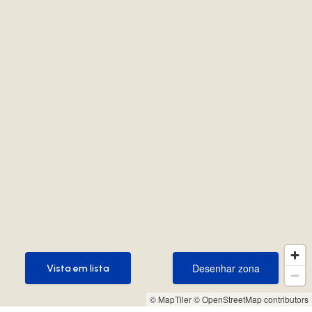
Desenhar zona
Vista em lista
Desenhar zona
Vista em lista
© MapTiler
© OpenStreetMap contributors