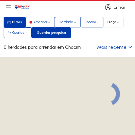
Entrar
Abri menu principal
Logo
Ir para página inicial
Entrar
Filtros
Arrendar
Herdade
Chacim
Preço
Filtros
4+ Quartos
Guardar pesquisa
Guardar pesquisa
Mais recente
0 herdades para arrendar em Chacim