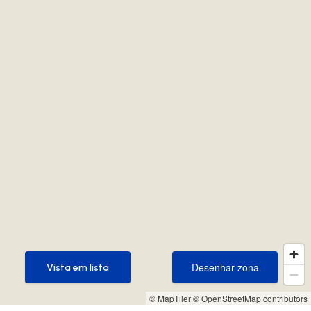
Desenhar zona
Vista em lista
Desenhar zona
Vista em lista
© MapTiler
© OpenStreetMap contributors