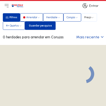
Entrar
Abri menu principal
Logo
Ir para página inicial
Entrar
Filtros
Arrendar
Herdade
Corujas
Preço
Filtros
4+ Quartos
Guardar pesquisa
Guardar pesquisa
Mais recente
0 herdades para arrendar em Corujas