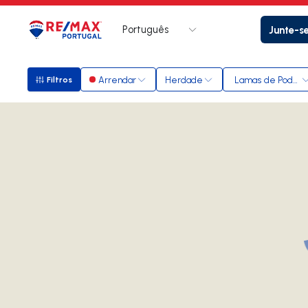
Português
Junte-s
Logo
Ir para página inicial
Arrendar
Herdade
Lamas de Poden
Filtros
Filtros