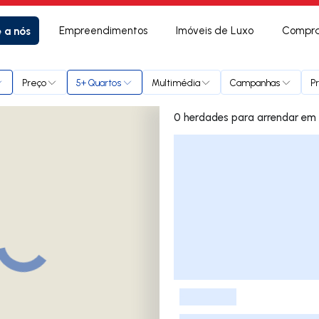
e a nós
Empreendimentos
Imóveis de Luxo
Compra
ce
Preço
5+ Quartos
Multimédia
Campanhas
P
0 herda
Lista de Imóveis
-