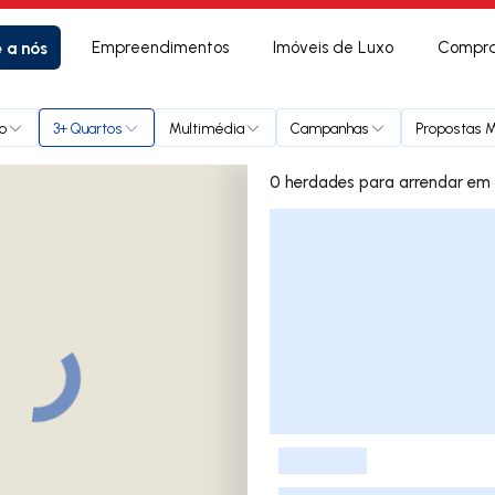
e a nós
Empreendimentos
Imóveis de Luxo
Compra
o
3+ Quartos
Multimédia
Campanhas
Propostas M
0 herdades 
Lista de Imóveis
-