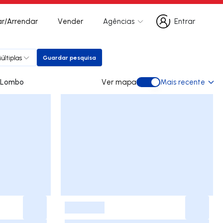
r/Arrendar
Vender
Agências
Entrar
Entrar
últiplas
Guardar pesquisa
Guardar pesquisa
para arrendar em Lombo
Ver mapa
Mais recente
Ver mapa
-