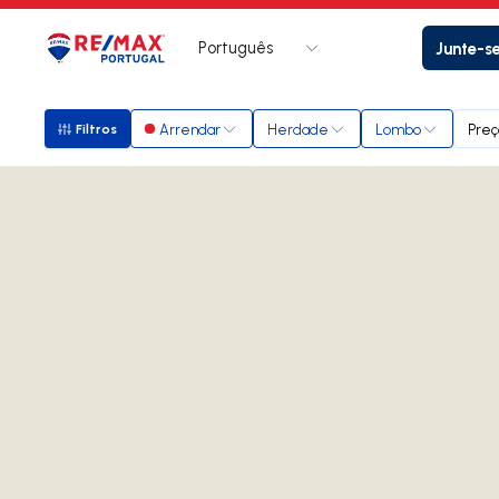
Português
Junte-s
Logo
Ir para página inicial
Arrendar
Herdade
Lombo
Preç
Filtros
Filtros