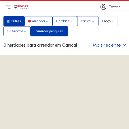
Entrar
Abri menu principal
Logo
Ir para página inicial
Entrar
Filtros
Arrendar
Herdade
Caniçal
Preço
Filtros
5+ Quartos
Guardar pesquisa
Guardar pesquisa
Mais recente
0 herdades para arrendar em Caniçal