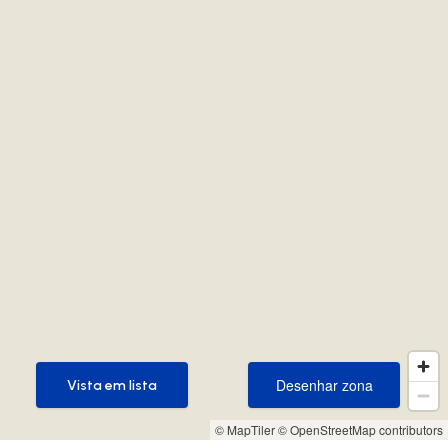
Desenhar zona
Vista em lista
Desenhar zona
Vista em lista
© MapTiler
© OpenStreetMap contributors