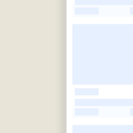
-
-
-
-
-
-
-