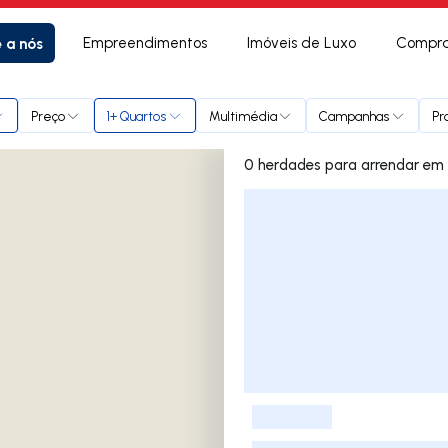
e a nós
Empreendimentos
Imóveis de Luxo
Compra
da Abelheira
Preço
1+ Quartos
Multimédia
Campanhas
Pr
0 herd
Lista de Imóveis
-