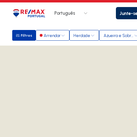
Português
Junte-s
Logo
Ir para página inicial
Arrendar
Herdade
Azueira e Sobral 
Filtros
Filtros