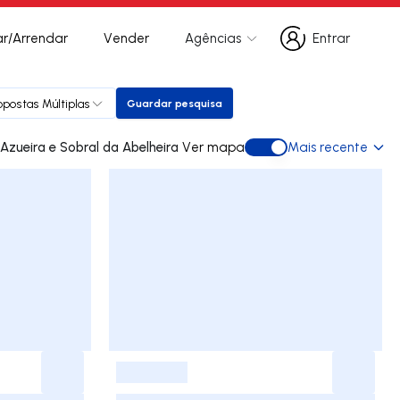
r/Arrendar
Vender
Agências
Entrar
Entrar
opostas Múltiplas
Guardar pesquisa
Guardar pesquisa
ades para arrendar em Azueira e Sobral da Abelheira
Ver mapa
Mais recente
Ver mapa
-