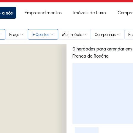
e a nós
Empreendimentos
Imóveis de Luxo
Compra
adil e Vila Franca do Rosário
Preço
1+ Quartos
Multimédia
Campanhas
Pr
0 herdades para arrendar em Enxara do Bispo, Gradil e Vila
Franca do Rosário
Lista de Imóveis
-