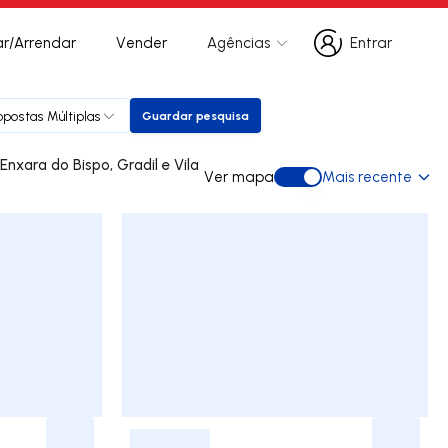
r/Arrendar
Vender
Agências
Entrar
Entrar
opostas Múltiplas
Guardar pesquisa
Guardar pesquisa
Ver mapa
Mais recente
Ver mapa
-