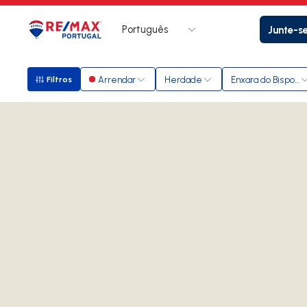
Português
Junte-s
Logo
Ir para página inicial
Arrendar
Herdade
Enxara do Bispo, Gr
Filtros
Filtros