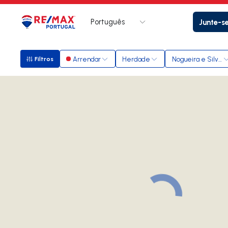
Português
Junte-s
Logo
Ir para página inicial
Arrendar
Herdade
Nogueira e Silva E
Filtros
Filtros