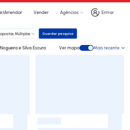
r/Arrendar
Vender
Agências
Entrar
Entrar
ropostas Múltiplas
Guardar pesquisa
Guardar pesquisa
ades para arrendar em Nogueira e Silva Escura
Ver mapa
Mais recente
Ver mapa
-