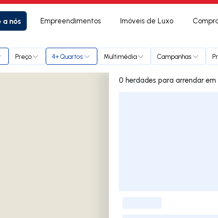
e a nós
Empreendimentos
Imóveis de Luxo
Compra
scura
Preço
4+ Quartos
Multimédia
Campanhas
P
0 herd
Lista de Imóveis
-