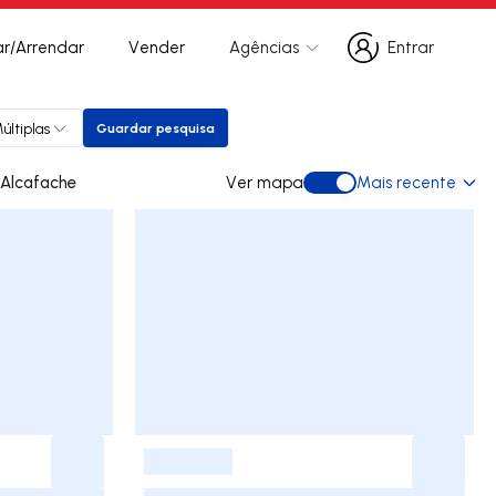
r/Arrendar
Vender
Agências
Entrar
Entrar
últiplas
Guardar pesquisa
Guardar pesquisa
s para arrendar em Alcafache
Ver mapa
Mais recente
Ver mapa
-