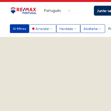
Português
Junte-s
Logo
Ir para página inicial
Arrendar
Herdade
Alcafache
P
Filtros
Filtros