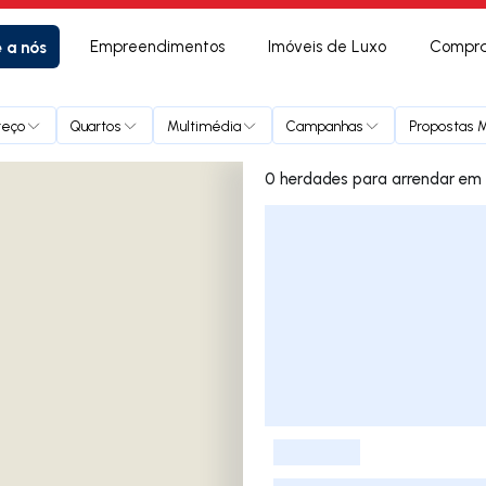
e a nós
Empreendimentos
Imóveis de Luxo
Compra
reço
Quartos
Multimédia
Campanhas
Propostas M
0 herdade
Lista de Imóveis
-