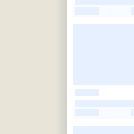
-
-
-
-
-
-
-