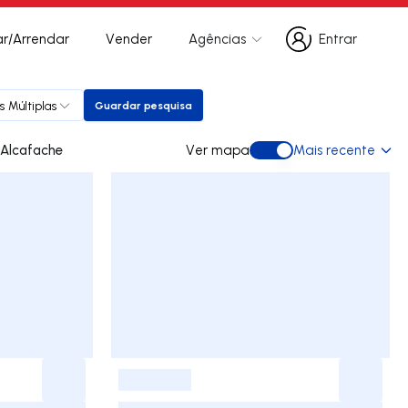
r/Arrendar
Vender
Agências
Entrar
Entrar
s Múltiplas
Guardar pesquisa
Guardar pesquisa
s para arrendar em Alcafache
Ver mapa
Mais recente
Ver mapa
-