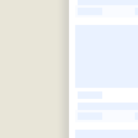
-
-
-
-
-
-
-