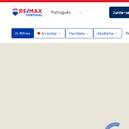
Português
Junte-s
Logo
Ir para página inicial
Arrendar
Herdade
Alcafache
P
Filtros
Filtros