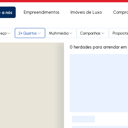
e a nós
Empreendimentos
Imóveis de Luxo
Compra
reço
2+ Quartos
Multimédia
Campanhas
Proposta
0 herdade
Lista de Imóveis
-