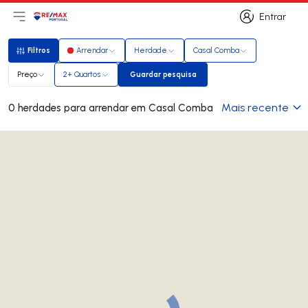
Entrar
Abri menu principal
Logo
Ir para página inicial
Entrar
Filtros
Arrendar
Herdade
Casal Comba
Filtros
Preço
2+ Quartos
Guardar pesquisa
Guardar pesquisa
Mais recente
0 herdades para arrendar em Casal Comba