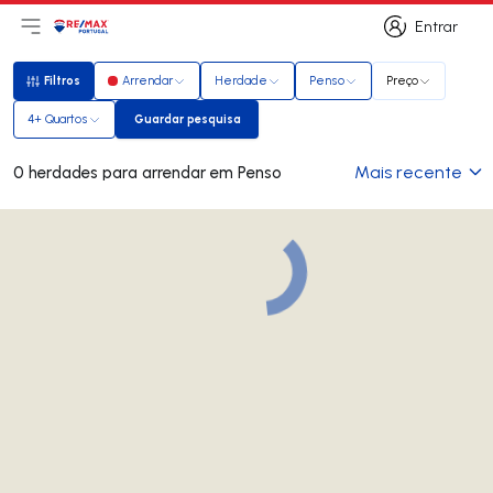
Entrar
Abri menu principal
Logo
Ir para página inicial
Entrar
Filtros
Arrendar
Herdade
Penso
Preço
Filtros
4+ Quartos
Guardar pesquisa
Guardar pesquisa
Mais recente
0 herdades para arrendar em Penso