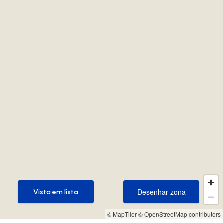
Desenhar zona
Vista em lista
Desenhar zona
Vista em lista
© MapTiler
© OpenStreetMap contributors