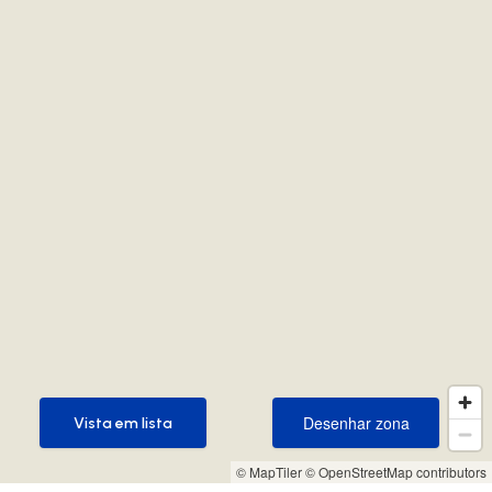
Desenhar zona
Vista em lista
Desenhar zona
Vista em lista
© MapTiler
© OpenStreetMap contributors