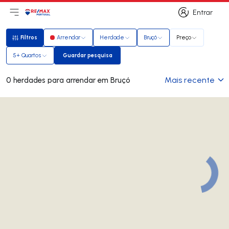
Entrar
Abri menu principal
Logo
Ir para página inicial
Entrar
Filtros
Arrendar
Herdade
Bruçó
Preço
Filtros
5+ Quartos
Guardar pesquisa
Guardar pesquisa
Mais recente
0 herdades para arrendar em Bruçó