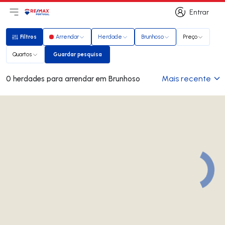
Entrar
Abri menu principal
Logo
Ir para página inicial
Entrar
Filtros
Arrendar
Herdade
Brunhoso
Preço
Filtros
Quartos
Guardar pesquisa
Guardar pesquisa
Mais recente
0 herdades para arrendar em Brunhoso