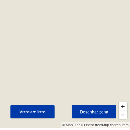
Desenhar zona
Vista em lista
Desenhar zona
Vista em lista
© MapTiler
© OpenStreetMap contributors