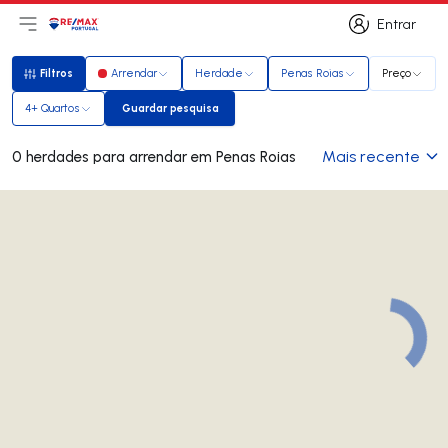
Entrar
Abri menu principal
Logo
Ir para página inicial
Entrar
Filtros
Arrendar
Herdade
Penas Roias
Preço
Filtros
4+ Quartos
Guardar pesquisa
Guardar pesquisa
Mais recente
0 herdades para arrendar em Penas Roias