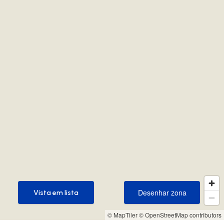
Desenhar zona
Vista em lista
Desenhar zona
Vista em lista
© MapTiler
© OpenStreetMap contributors