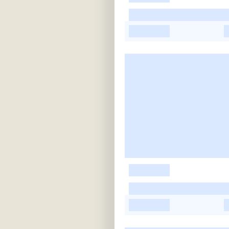
-
-
-
-
-
-
-