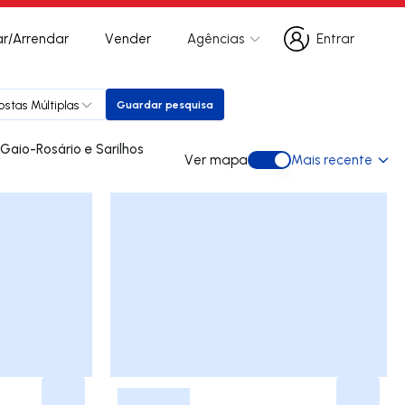
r/Arrendar
Vender
Agências
Entrar
Entrar
ostas Múltiplas
Guardar pesquisa
Guardar pesquisa
Ver mapa
Mais recente
Ver mapa
-