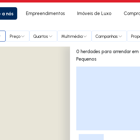
e a nós
Empreendimentos
Imóveis de Luxo
Compra
rilhos Pequenos
Preço
Quartos
Multimédia
Campanhas
Prop
0 herdades para arrendar em Gaio-Rosário e Sarilhos
Pequenos
Lista de Imóveis
-