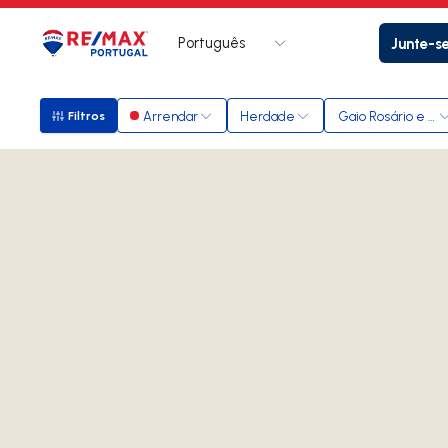
Português
Junte-s
Logo
Ir para página inicial
Arrendar
Herdade
Gaio Rosário e Sa
Filtros
Filtros