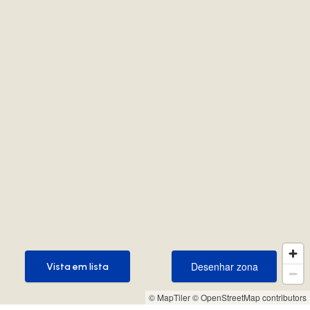
Desenhar zona
Vista em lista
Desenhar zona
Vista em lista
© MapTiler
© OpenStreetMap contributors