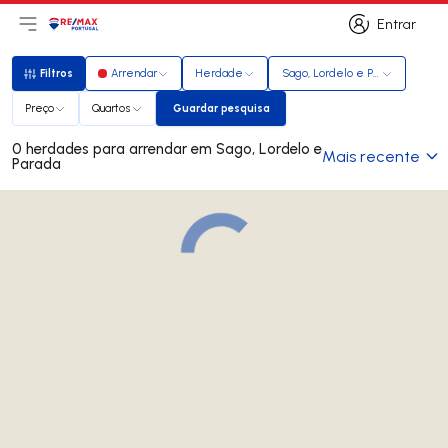
Entrar
Abri menu principal
Logo
Ir para página inicial
Entrar
Filtros
Arrendar
Herdade
Sago, Lordelo e Parada
Filtros
Preço
Quartos
Guardar pesquisa
Guardar pesquisa
0 herdades para arrendar em Sago, Lordelo e
Mais recente
Parada