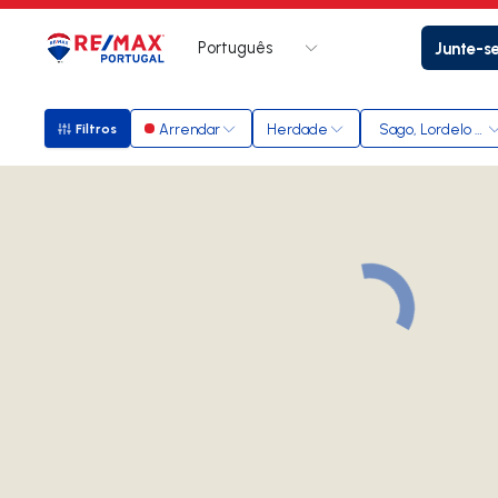
Português
Junte-s
Logo
Ir para página inicial
Arrendar
Herdade
Sago, Lordelo e P
Filtros
Filtros