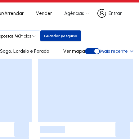
r/Arrendar
Vender
Agências
Entrar
Entrar
opostas Múltiplas
Guardar pesquisa
Guardar pesquisa
ades para arrendar em Sago, Lordelo e Parada
Ver mapa
Mais recente
Ver mapa
-