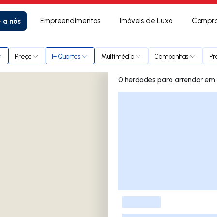
e a nós
Empreendimentos
Imóveis de Luxo
Compra
arada
Preço
1+ Quartos
Multimédia
Campanhas
Pr
0 herd
Lista de Imóveis
-