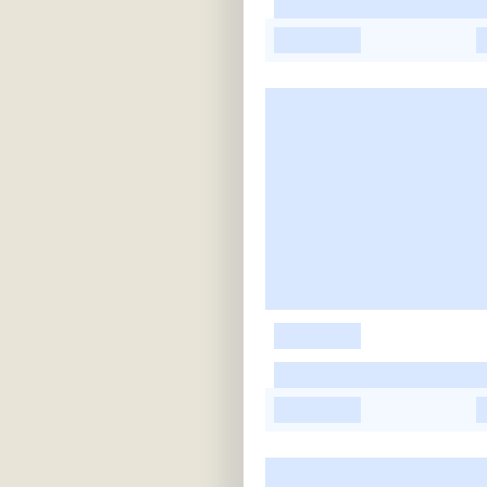
-
-
-
-
-
-
-