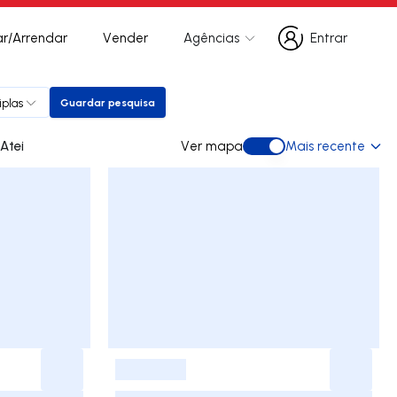
r/Arrendar
Vender
Agências
Entrar
Entrar
iplas
Guardar pesquisa
Guardar pesquisa
 arrendar em Atei
Ver mapa
Mais recente
Ver mapa
-