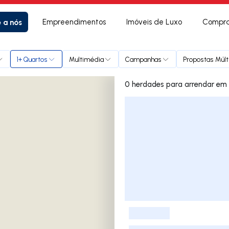
e a nós
Empreendimentos
Imóveis de Luxo
Compra
1+ Quartos
Multimédia
Campanhas
Propostas Múlt
0 herdades para
Lista de Imóveis
-