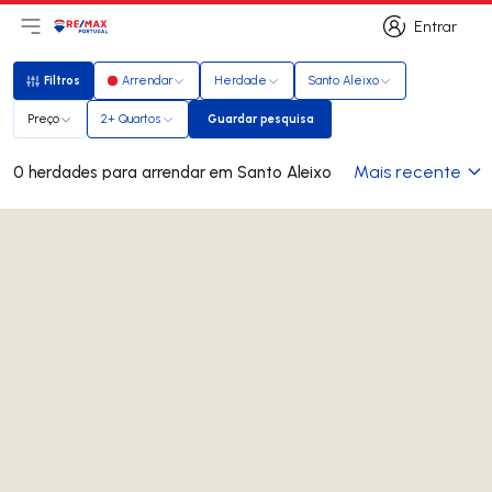
Entrar
Abri menu principal
Logo
Ir para página inicial
Entrar
Filtros
Arrendar
Herdade
Santo Aleixo
Filtros
Preço
2+ Quartos
Guardar pesquisa
Guardar pesquisa
Mais recente
0 herdades para arrendar em Santo Aleixo