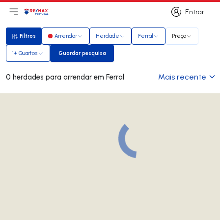
Entrar
Abri menu principal
Logo
Ir para página inicial
Entrar
Filtros
Arrendar
Herdade
Ferral
Preço
Filtros
1+ Quartos
Guardar pesquisa
Guardar pesquisa
Mais recente
0 herdades para arrendar em Ferral