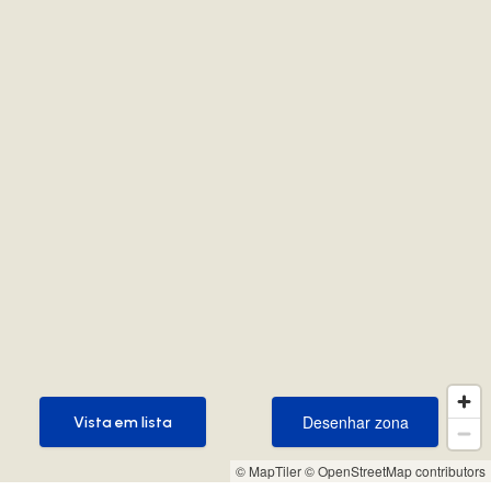
Desenhar zona
Vista em lista
Desenhar zona
Vista em lista
© MapTiler
© OpenStreetMap contributors