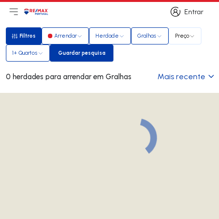
Entrar
Abri menu principal
Logo
Ir para página inicial
Entrar
Filtros
Arrendar
Herdade
Gralhas
Preço
Filtros
1+ Quartos
Guardar pesquisa
Guardar pesquisa
Mais recente
0 herdades para arrendar em Gralhas