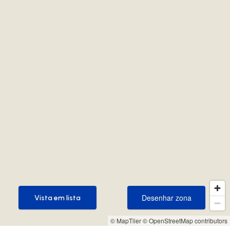
Desenhar zona
Vista em lista
Desenhar zona
Vista em lista
© MapTiler
© OpenStreetMap contributors