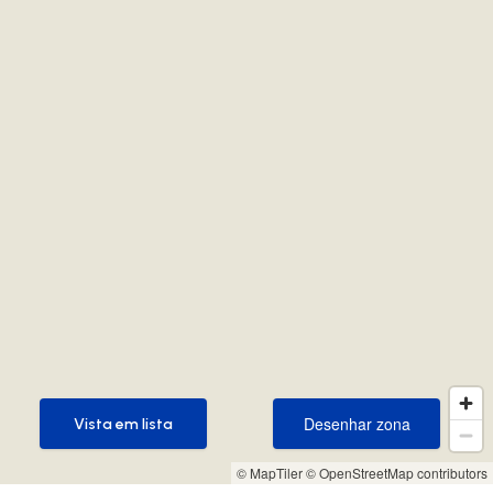
Desenhar zona
Vista em lista
Desenhar zona
Vista em lista
© MapTiler
© OpenStreetMap contributors