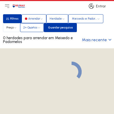
Entrar
Abri menu principal
Logo
Ir para página inicial
Entrar
Filtros
Arrendar
Herdade
Meixedo e Padornelos
Filtros
Preço
2+ Quartos
Guardar pesquisa
Guardar pesquisa
0 herdades para arrendar em Meixedo e
Mais recente
Padornelos