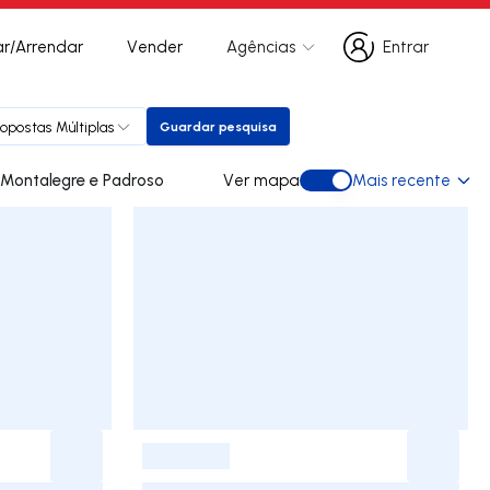
r/Arrendar
Vender
Agências
Entrar
Entrar
ropostas Múltiplas
Guardar pesquisa
Guardar pesquisa
ades para arrendar em Montalegre e Padroso
Ver mapa
Mais recente
Ver mapa
-