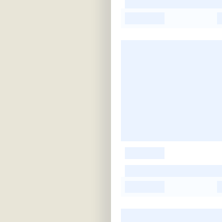
-
-
-
-
-
-
-