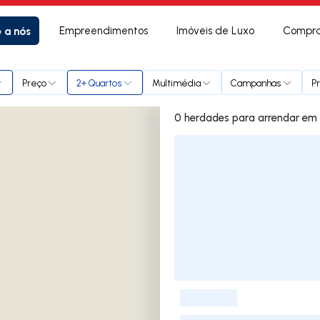
e a nós
Empreendimentos
Imóveis de Luxo
Compra
roso
Preço
2+ Quartos
Multimédia
Campanhas
P
0 herd
Lista de Imóveis
-