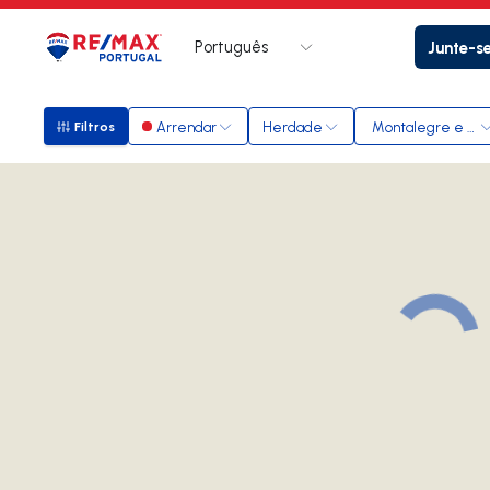
Português
Junte-s
Logo
Ir para página inicial
Arrendar
Herdade
Montalegre e Pad
Filtros
Filtros