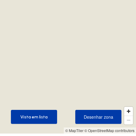
Desenhar zona
Vista em lista
Desenhar zona
Vista em lista
© MapTiler
© OpenStreetMap contributors