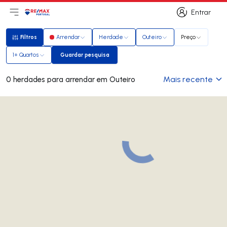
Entrar
Abri menu principal
Logo
Ir para página inicial
Entrar
Filtros
Arrendar
Herdade
Outeiro
Preço
Filtros
1+ Quartos
Guardar pesquisa
Guardar pesquisa
Mais recente
0 herdades para arrendar em Outeiro