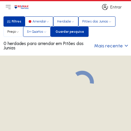
Entrar
Abri menu principal
Logo
Ir para página inicial
Entrar
Filtros
Arrendar
Herdade
Pitões das Junias
Filtros
Preço
5+ Quartos
Guardar pesquisa
Guardar pesquisa
0 herdades para arrendar em Pitões das
Mais recente
Junias