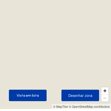
Desenhar zona
Vista em lista
Desenhar zona
Vista em lista
© MapTiler
© OpenStreetMap contributors