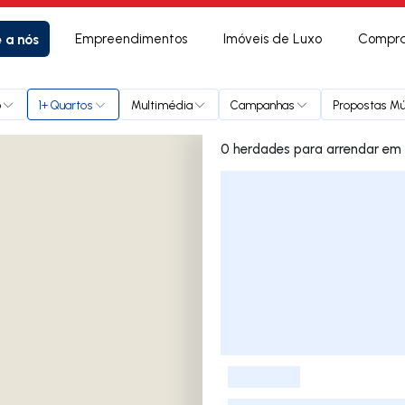
e a nós
Empreendimentos
Imóveis de Luxo
Compra
o
1+ Quartos
Multimédia
Campanhas
Propostas Mú
0 herdades pa
Lista de Imóveis
-