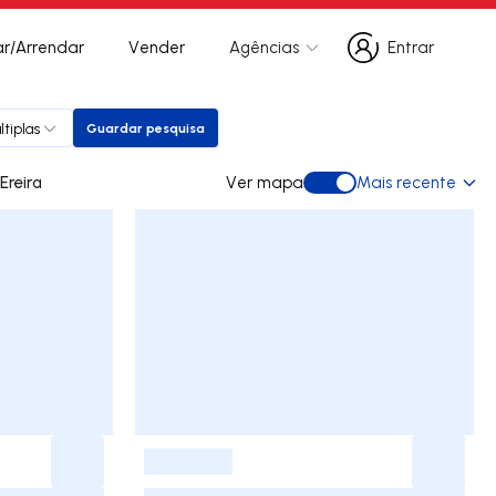
r/Arrendar
Vender
Agências
Entrar
Entrar
ltiplas
Guardar pesquisa
Guardar pesquisa
ra arrendar em Ereira
Ver mapa
Mais recente
Ver mapa
-