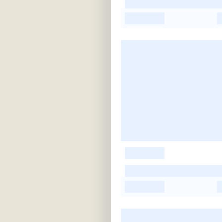
-
-
-
-
-
-
-