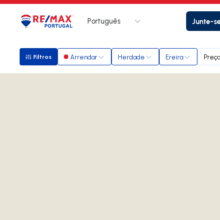
Português
Junte-s
Logo
Ir para página inicial
Arrendar
Herdade
Ereira
Preç
Filtros
Filtros