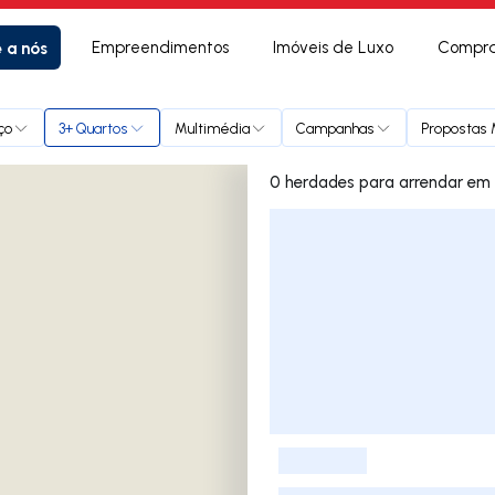
e a nós
Empreendimentos
Imóveis de Luxo
Compra
ço
3+ Quartos
Multimédia
Campanhas
Propostas 
0 herdades 
Lista de Imóveis
-