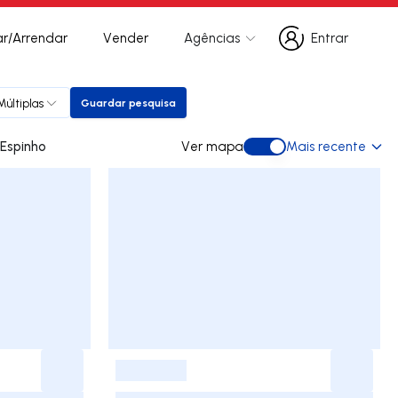
r/Arrendar
Vender
Agências
Entrar
Entrar
Múltiplas
Guardar pesquisa
Guardar pesquisa
para arrendar em Espinho
Ver mapa
Mais recente
Ver mapa
-