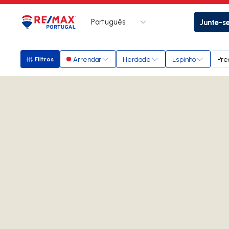
Português
Junte-s
Logo
Ir para página inicial
Arrendar
Herdade
Espinho
Pre
Filtros
Filtros