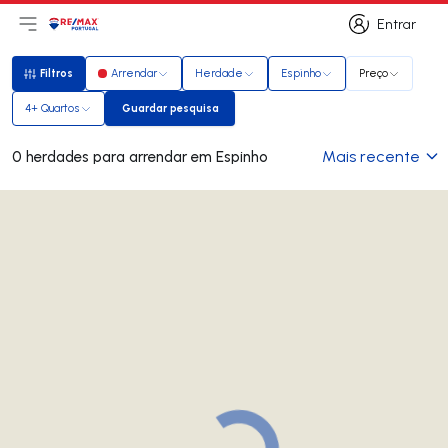
Entrar
Abri menu principal
Logo
Ir para página inicial
Entrar
Filtros
Arrendar
Herdade
Espinho
Preço
Filtros
4+ Quartos
Guardar pesquisa
Guardar pesquisa
Mais recente
0 herdades para arrendar em Espinho