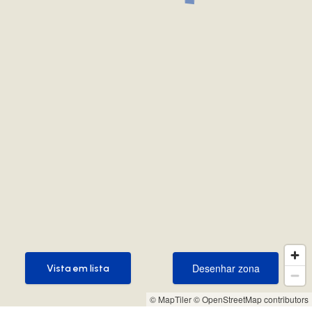
Desenhar zona
Vista em lista
Desenhar zona
Vista em lista
© MapTiler
© OpenStreetMap contributors