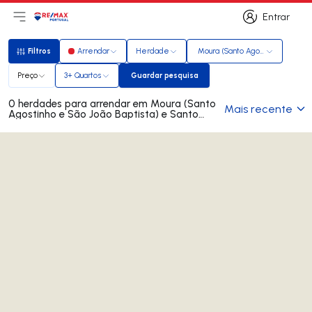
Entrar
Abri menu principal
Logo
Ir para página inicial
Entrar
Filtros
Arrendar
Herdade
Moura (Santo Agostinho e São J
Filtros
Preço
3+ Quartos
Guardar pesquisa
Guardar pesquisa
0 herdades para arrendar em Moura (Santo
Mais recente
Agostinho e São João Baptista) e Santo
Amador