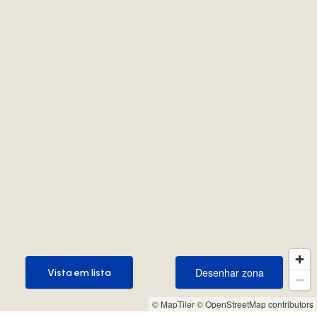
Desenhar zona
Vista em lista
Desenhar zona
Vista em lista
© MapTiler
© OpenStreetMap contributors