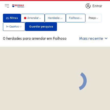
Entrar
Abri menu principal
Logo
Ir para página inicial
Entrar
Filtros
Arrendar
Herdade
Fiolhoso
Preço
Filtros
1+ Quartos
Guardar pesquisa
Guardar pesquisa
Mais recente
0 herdades para arrendar em Fiolhoso