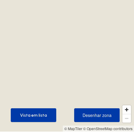
Desenhar zona
Vista em lista
Desenhar zona
Vista em lista
© MapTiler
© OpenStreetMap contributors