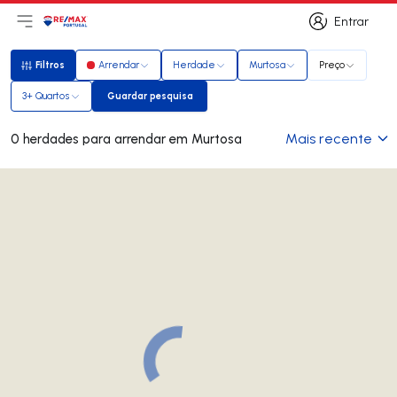
Entrar
Abri menu principal
Logo
Ir para página inicial
Entrar
Filtros
Arrendar
Herdade
Murtosa
Preço
Filtros
3+ Quartos
Guardar pesquisa
Guardar pesquisa
Mais recente
0 herdades para arrendar em Murtosa