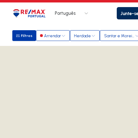
Português
Junte-s
Logo
Ir para página inicial
Arrendar
Herdade
Santar e Moreira
Filtros
Filtros