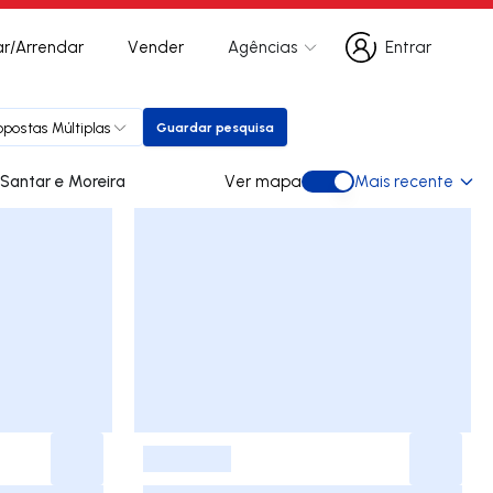
r/Arrendar
Vender
Agências
Entrar
Entrar
opostas Múltiplas
Guardar pesquisa
Guardar pesquisa
des para arrendar em Santar e Moreira
Ver mapa
Mais recente
Ver mapa
-