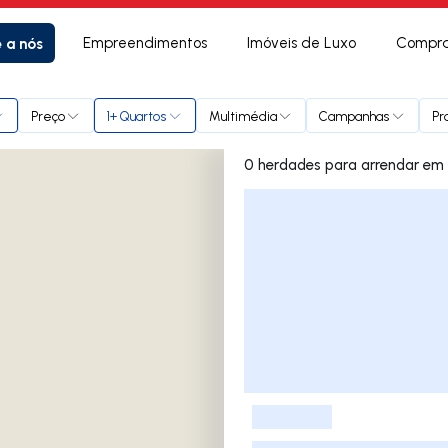
e a nós
Empreendimentos
Imóveis de Luxo
Compra
Preço
1+ Quartos
Multimédia
Campanhas
Pr
0 herda
Lista de Imóveis
-