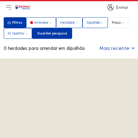
Entrar
Abri menu principal
Logo
Ir para página inicial
Entrar
Filtros
Arrendar
Herdade
Alpalhão
Preço
Filtros
3+ Quartos
Guardar pesquisa
Guardar pesquisa
Mais recente
0 herdades para arrendar em Alpalhão