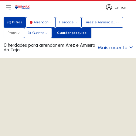
Entrar
Abri menu principal
Logo
Ir para página inicial
Entrar
Filtros
Arrendar
Herdade
Arez e Amieira do Tejo
Filtros
Preço
3+ Quartos
Guardar pesquisa
Guardar pesquisa
0 herdades para arrendar em Arez e Amieira
Mais recente
do Tejo