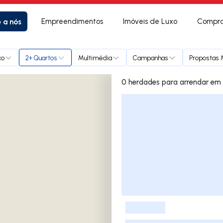
e a nós
Empreendimentos
Imóveis de Luxo
Compra
ço
2+ Quartos
Multimédia
Campanhas
Propostas M
0 herdades
Lista de Imóveis
-