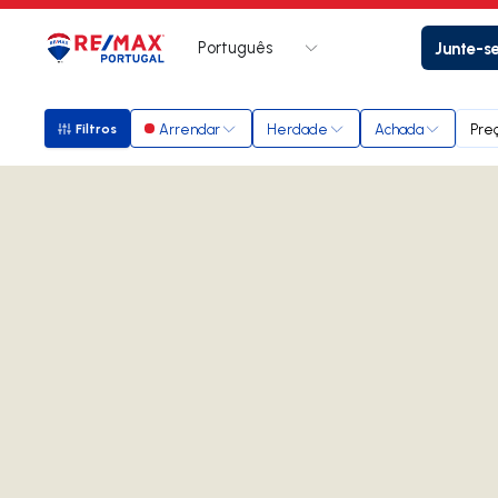
Português
Junte-s
Logo
Ir para página inicial
Arrendar
Herdade
Achada
Pre
Filtros
Filtros