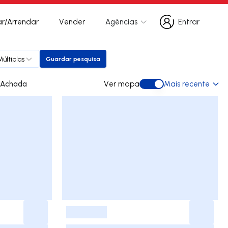
r/Arrendar
Vender
Agências
Entrar
Entrar
últiplas
Guardar pesquisa
Guardar pesquisa
 para arrendar em Achada
Ver mapa
Mais recente
Ver mapa
-