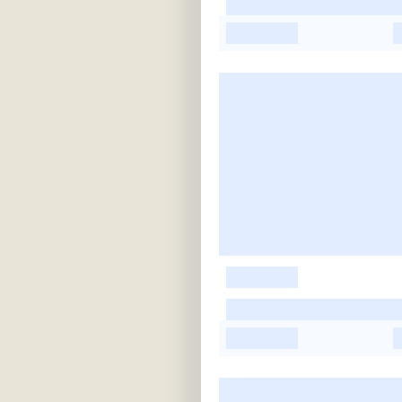
-
-
-
-
-
-
-