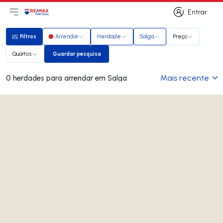
Entrar
Abri menu principal
Logo
Ir para página inicial
Entrar
Filtros
Arrendar
Herdade
Salga
Preço
Filtros
Quartos
Guardar pesquisa
Guardar pesquisa
Mais recente
0 herdades para arrendar em Salga