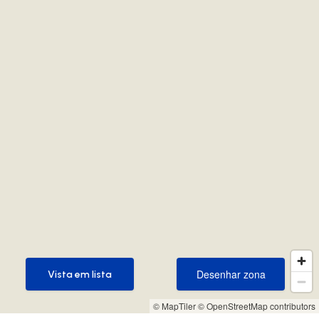
Desenhar zona
Vista em lista
Desenhar zona
Vista em lista
© MapTiler
© OpenStreetMap contributors