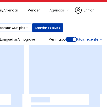
r/Arrendar
Vender
Agências
Entrar
Entrar
ropostas Múltiplas
Guardar pesquisa
Guardar pesquisa
ades para arrendar em Longueira/Almograve
Ver mapa
Mais recente
Ver mapa
-