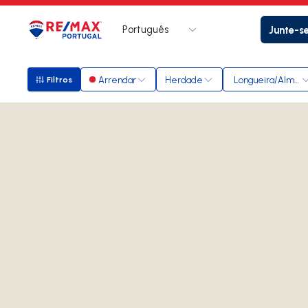
Português
Junte-s
Logo
Ir para página inicial
Arrendar
Herdade
Longueira/Almog
Filtros
Filtros