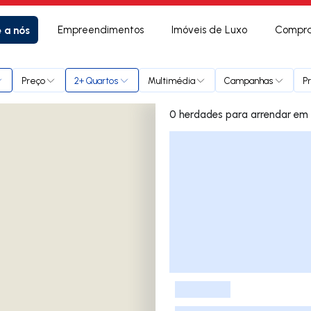
e a nós
Empreendimentos
Imóveis de Luxo
Compra
rave
Preço
2+ Quartos
Multimédia
Campanhas
P
0 herd
Lista de Imóveis
-