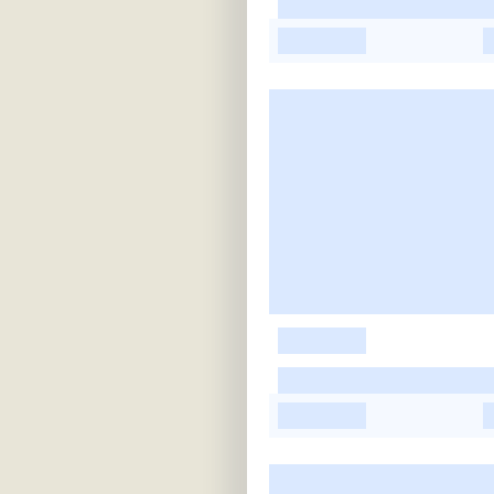
-
-
-
-
-
-
-