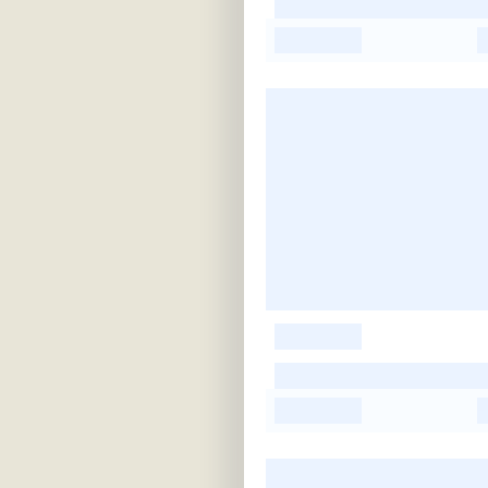
-
-
-
-
-
-
-