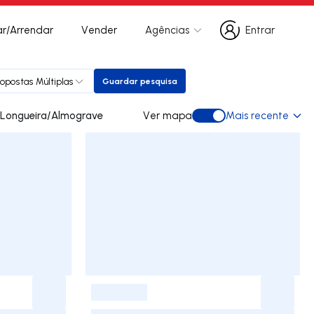
r/Arrendar
Vender
Agências
Entrar
Entrar
ropostas Múltiplas
Guardar pesquisa
Guardar pesquisa
ades para arrendar em Longueira/Almograve
Ver mapa
Mais recente
Ver mapa
-