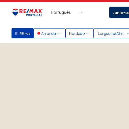
Português
Junte-s
Logo
Ir para página inicial
Arrendar
Herdade
Longueira/Almog
Filtros
Filtros