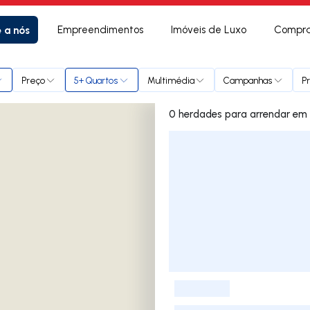
e a nós
Empreendimentos
Imóveis de Luxo
Compra
rave
Preço
5+ Quartos
Multimédia
Campanhas
P
0 herd
Lista de Imóveis
-