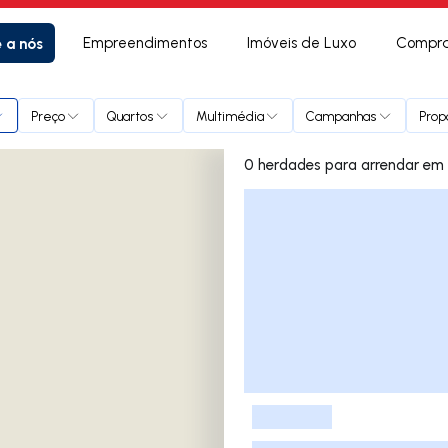
e a nós
Empreendimentos
Imóveis de Luxo
Compra
Preço
Quartos
Multimédia
Campanhas
Prop
0 herda
Lista de Imóveis
-