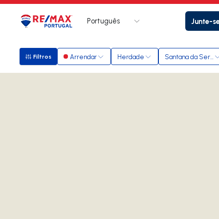
Português
Junte-s
Logo
Ir para página inicial
Arrendar
Herdade
Santana da Serra
Filtros
Filtros