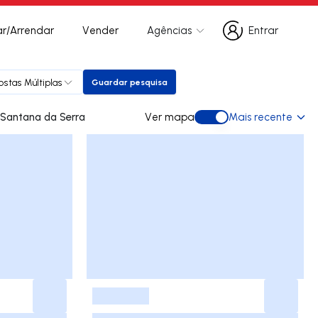
r/Arrendar
Vender
Agências
Entrar
Entrar
ostas Múltiplas
Guardar pesquisa
Guardar pesquisa
des para arrendar em Santana da Serra
Ver mapa
Mais recente
Ver mapa
-