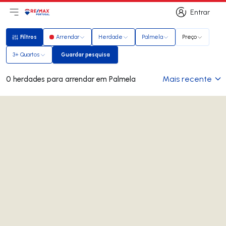
Entrar
Abri menu principal
Logo
Ir para página inicial
Entrar
Filtros
Arrendar
Herdade
Palmela
Preço
Filtros
3+ Quartos
Guardar pesquisa
Guardar pesquisa
Mais recente
0 herdades para arrendar em Palmela