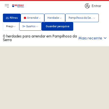
Entrar
Abri menu principal
Logo
Ir para página inicial
Entrar
Filtros
Arrendar
Herdade
Pampilhosa da Serra
Filtros
Preço
3+ Quartos
Guardar pesquisa
Guardar pesquisa
0 herdades para arrendar em Pampilhosa da
Mais recente
Serra