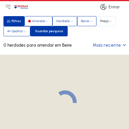
Entrar
Abri menu principal
Logo
Ir para página inicial
Entrar
Filtros
Arrendar
Herdade
Beire
Preço
Filtros
4+ Quartos
Guardar pesquisa
Guardar pesquisa
Mais recente
0 herdades para arrendar em Beire