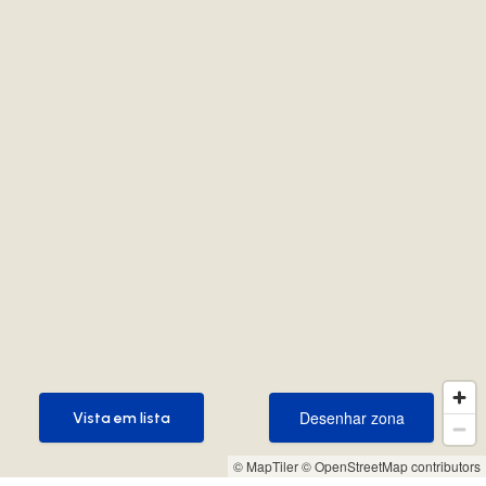
Desenhar zona
Vista em lista
Desenhar zona
Vista em lista
© MapTiler
© OpenStreetMap contributors