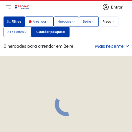
Entrar
Abri menu principal
Logo
Ir para página inicial
Entrar
Filtros
Arrendar
Herdade
Beire
Preço
Filtros
5+ Quartos
Guardar pesquisa
Guardar pesquisa
Mais recente
0 herdades para arrendar em Beire