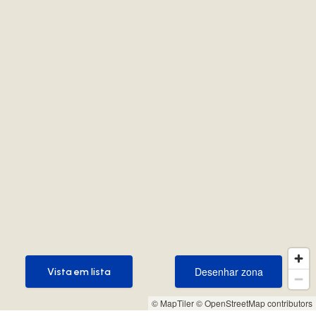
Desenhar zona
Vista em lista
Desenhar zona
Vista em lista
© MapTiler
© OpenStreetMap contributors