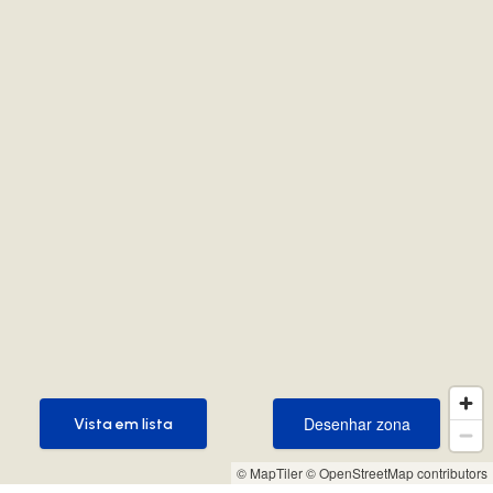
Desenhar zona
Vista em lista
Desenhar zona
Vista em lista
© MapTiler
© OpenStreetMap contributors