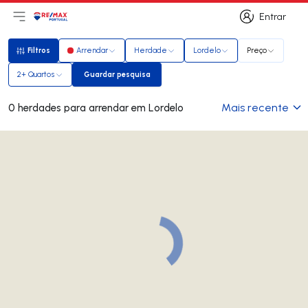
Entrar
Abri menu principal
Logo
Ir para página inicial
Entrar
Filtros
Arrendar
Herdade
Lordelo
Preço
Filtros
2+ Quartos
Guardar pesquisa
Guardar pesquisa
Mais recente
0 herdades para arrendar em Lordelo